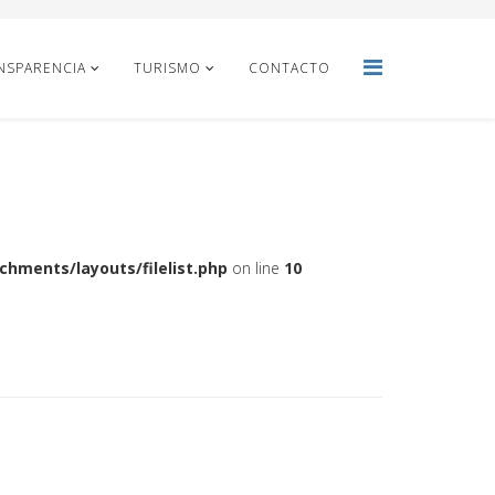
NSPARENCIA
TURISMO
CONTACTO
hments/layouts/filelist.php
on line
10