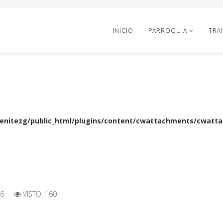
INICIO
PARROQUIA
TRA
enitezg/public_html/plugins/content/cwattachments/cwattac
26
VISTO: 160