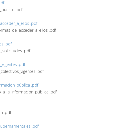
pdf
_puesto .pdf
_acceder_a_ellos .pdf
_formas_de_acceder_a_ellos .pdf
es .pdf
_solicitudes .pdf
_vigentes .pdf
colectivos_vigentes .pdf
ormacion_pública .pdf
o_a_la_informacion_pública .pdf
́n .pdf
_gubernamentales .pdf