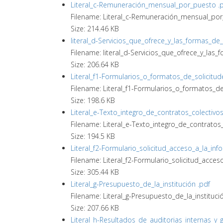
Literal_c-Remuneración_mensual_por_puesto .
Filename: Literal_c-Remuneración_mensual_por
Size: 214.46 KB
literal_d-Servicios_que_ofrece_y_las_formas_de
Filename: literal_d-Servicios_que_ofrece_y_las
Size: 206.64 KB
Literal_f1-Formularios_o_formatos_de_solicitud
Filename: Literal_f1-Formularios_o_formatos_de
Size: 198.6 KB
Literal_e-Texto_integro_de_contratos_colectivos
Filename: Literal_e-Texto_integro_de_contratos_
Size: 194.5 KB
Literal_f2-Formulario_solicitud_acceso_a_la_inf
Filename: Literal_f2-Formulario_solicitud_acces
Size: 305.44 KB
Literal_g-Presupuesto_de_la_institución .pdf
Filename: Literal_g-Presupuesto_de_la_institucio
Size: 207.66 KB
Literal_h-Resultados_de_auditorias_internas_y