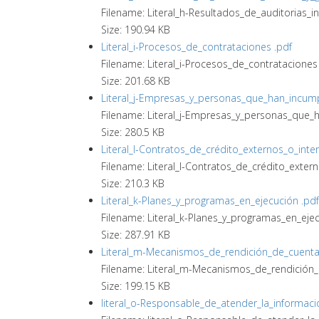
Filename: Literal_h-Resultados_de_auditorias_
Size: 190.94 KB
Literal_i-Procesos_de_contrataciones .pdf
Filename: Literal_i-Procesos_de_contrataciones
Size: 201.68 KB
Literal_j-Empresas_y_personas_que_han_incump
Filename: Literal_j-Empresas_y_personas_que_
Size: 280.5 KB
Literal_l-Contratos_de_crédito_externos_o_inte
Filename: Literal_l-Contratos_de_crédito_exter
Size: 210.3 KB
Literal_k-Planes_y_programas_en_ejecución .pdf
Filename: Literal_k-Planes_y_programas_en_ejecu
Size: 287.91 KB
Literal_m-Mecanismos_de_rendición_de_cuenta
Filename: Literal_m-Mecanismos_de_rendición_
Size: 199.15 KB
literal_o-Responsable_de_atender_la_informació