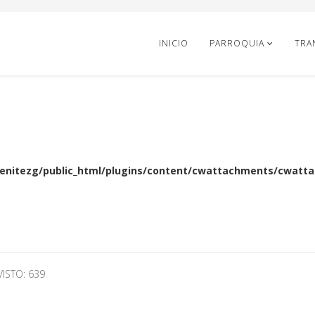
INICIO
PARROQUIA
TRA
enitezg/public_html/plugins/content/cwattachments/cwattac
VISTO: 639