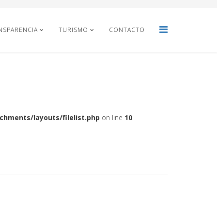
NSPARENCIA
TURISMO
CONTACTO
hments/layouts/filelist.php
on line
10