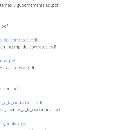
internas_y_gubernamentales .pdf
 .pdf
lido_contratos .pdf
han_incumplido_contratos .pdf
rnos .pdf
nos_o_internos .pdf
ción .pdf
s_a_la_ciudadania .pdf
de_cuentas_a_la_ciudadania .pdf
n_pública .pdf