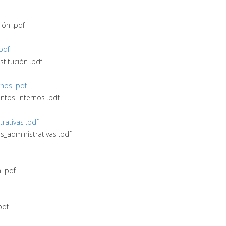
ón .pdf
.pdf
titución .pdf
nos .pdf
ntos_internos .pdf
rativas .pdf
s_administrativas .pdf
n .pdf
pdf