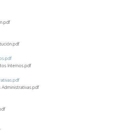
́n.pdf
tución.pdf
os.pdf
ntos Internos.pdf
rativas.pdf
s Administrativas.pdf
pdf
f