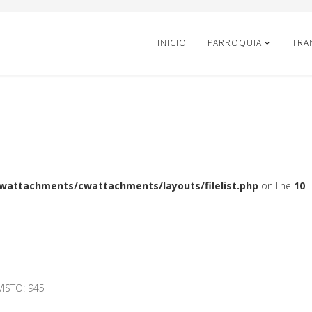
INICIO
PARROQUIA
TRA
cwattachments/cwattachments/layouts/filelist.php
on line
10
VISTO: 945