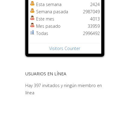
Esta semana
2424
Semana pasada
2987049
Este mes
4013
Mes pasado
33959
Todas
2996492
Visitors Counter
USUARIOS EN LÍNEA
Hay 397 invitados y ningún miembro en
línea